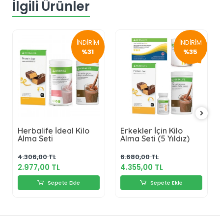
İlgili Ürünler
İNDİRİM
İNDİRİM
%31
%35
Herbalife İdeal Kilo
Erkekler İçin Kilo
Alma Seti
Alma Seti (5 Yıldız)
4.306,00 TL
6.680,00 TL
2.977,00 TL
4.355,00 TL
Sepete Ekle
Sepete Ekle