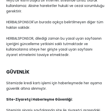
veya bir kısmı başka bir internet sitesinde izinsiz olarak
kullanılamaz. Aksine hareketler hukuki ve cezai sorumluluğu
gerektirir.
HERBALSPONSOR'un burada açıkça belirtilmeyen diğer tüm
hakları saklıdır.
HERBALSPONSOR, dilediği zaman bu yasal uyarı sayfasının
içeriğini güncelleme yetkisini saklı tutmaktadır ve
kullanıcılarına siteye her girişte yasal uyarı sayfasını
ziyaret etmelerini tavsiye etmektedir.
GÜVENLİK
Sitemizde kredi kartı işlemi için haberleşmede her aşama
güvenlik altına alınmıştır.
Site-Ziyaretçi Haberleşme Güvenliği:
Sitemizin sipariş sayfalarında site ile ziyaretçi arasındaki