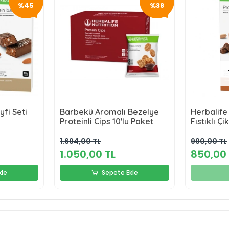
%45
%38
yfi Seti
Barbekü Aromalı Bezelye
Herbalife 
Proteinli Cips 10'lu Paket
Fıstıklı Ç
Paket
1.694,00 TL
990,00 TL
1.050,00 TL
850,00 
kle
Sepete Ekle