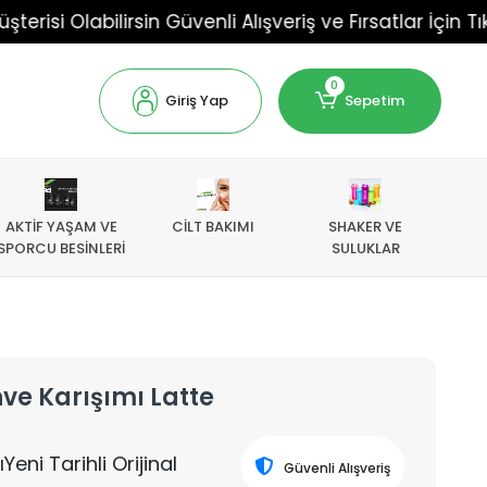
Olabilirsin Güvenli Alışveriş ve Fırsatlar İçin Tıkla!!!
0
Giriş Yap
Sepetim
AKTİF YAŞAM VE
CİLT BAKIMI
SHAKER VE
SPORCU BESİNLERİ
SULUKLAR
ve Karışımı Latte
eni Tarihli Orijinal
Güvenli Alışveriş