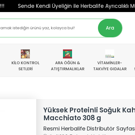
Sende Kendi Üyeliğin ile Herbalife Ayrıcalıklı Müşterisi 
Ara
KİLO KONTROL
ARA ÖĞÜN &
VİTAMİNLER-
SETLERİ
ATIŞTIRMALIKLAR
TAKVİYE GIDALAR
Yüksek Proteinli Soğuk Kah
Macchiato 308 g
Resmi Herbalife Distributör SayfasıY