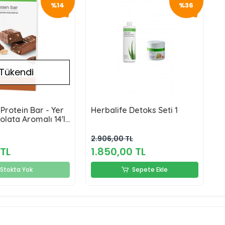
%14
%36
Tükendi
Protein Bar - Yer
Herbalife Detoks Seti 1
ikolata Aromalı 14'lü
2.906,00 TL
TL
1.850,00 TL
Stokta Yok
Sepete Ekle