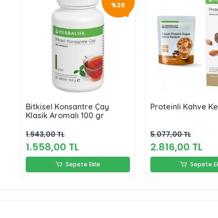
%20
Bitkisel Konsantre Çay
Proteinli Kahve Ke
Klasik Aromalı 100 gr
1.943,00 TL
5.077,00 TL
1.558,00 TL
2.816,00 TL
Sepete Ekle
Sepete E