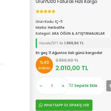
Ürün%100 Faturalı Hızlı Kargo
Ürün Kodu:
İÇ-11
Marka:
Herbalife
Kategori:
ARA ÖĞÜN & ATIŞTIRMALIKLAR
Havale/EFT ile
1.969,80 TL
En geç 11 Ağustos Salı günü kargoda!
3.550,00 TL
%43
2.010,00 TL
indirim
Sepete Ekle
WHATSAPP İLE SİPARİŞ VER