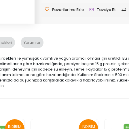
Favorilerime Ekle
Tavsiye Et
nekleri
Yorumlar
rdekleri ile yumuşak kıvamlı ve yoğun aromalı olması için üretildi. Bu 
matlarına göre hazırlandığında, porsiyon başına 15 g protein; şeker ila
arışımı deneyimi için sadece su ekleyin. Temel Faydalar 15 g protein*
anım talimatlarına göre hazırlandığında. Kullanım Shakerınızı 500 ml 
erınızla da düşük hızda karıştırarak kolaylıkla hazırlayabilirsiniz. Yüks
tin.
İNDİRİM
İNDİRİM