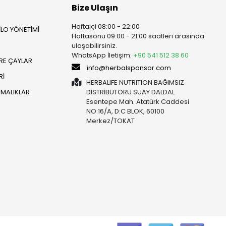
Bize Ulaşın
Haftaiçi 08:00 - 22:00
İLO YÖNETİMİ
Haftasonu 09:00 - 21:00 saatleri arasında
ulaşabilirsiniz.
WhatsApp İletişim:
+90 541 512 38 60
RE ÇAYLAR
info@herbalsponsor.com
Rİ
HERBALIFE NUTRITION BAĞIMSIZ
RMALIKLAR
DİSTRİBÜTÖRÜ SUAY DALDAL
Esentepe Mah. Atatürk Caddesi
NO:16/A, D:C BLOK, 60100
Merkez/TOKAT