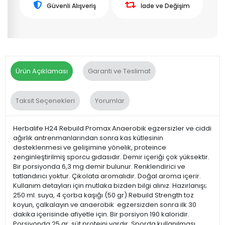
Güvenli Alışveriş
İade ve Değişim
Ürün Açıklaması
Garanti ve Teslimat
Taksit Seçenekleri
Yorumlar
Herbalife H24 Rebuild Promax Anaerobik egzersizler ve ciddi
ağırlık antrenmanlarından sonra kas kütlesinin
desteklenmesi ve gelişimine yönelik, proteince
zenginleştirilmiş sporcu gıdasıdır. Demir içeriği çok yüksektir.
Bir porsiyonda 6,3 mg demir bulunur. Renklendirici ve
tatlandırıcı yoktur. Çikolata aromalıdır. Doğal aroma içerir.
Kullanım detayları için mutlaka bizden bilgi alınız. Hazırlanışı;
250 ml. suya, 4 çorba kaşığı (50 gr) Rebuild Strength toz
koyun, çalkalayın ve anaerobik egzersizden sonra ilk 30
dakika içerisinde afiyetle için. Bir porsiyon 190 kaloridir.
Porsiyonda 25 gr. süt proteini vardır. Sporda kullanılması