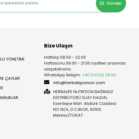
Gönder
Bize Ulaşın
Haftaiçi 08:00 - 22:00
İLO YÖNETİMİ
Haftasonu 09:00 - 21:00 saatleri arasında
ulaşabilirsiniz.
WhatsApp İletişim:
+90 541 512 38 60
RE ÇAYLAR
info@herbalsponsor.com
Rİ
HERBALIFE NUTRITION BAĞIMSIZ
RMALIKLAR
DİSTRİBÜTÖRÜ SUAY DALDAL
Esentepe Mah. Atatürk Caddesi
NO:16/A, D:C BLOK, 60100
Merkez/TOKAT