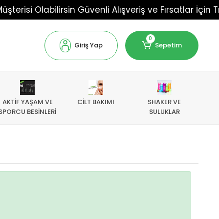
isi Olabilirsin Güvenli Alışveriş ve Fırsatlar İçin Tıkla!
0
Giriş Yap
Sepetim
AKTİF YAŞAM VE
CİLT BAKIMI
SHAKER VE
SPORCU BESİNLERİ
SULUKLAR