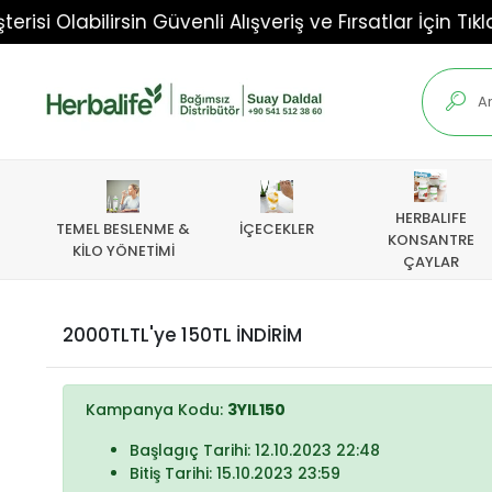
i Olabilirsin Güvenli Alışveriş ve Fırsatlar İçin Tıkla!!!
HERBALIFE
TEMEL BESLENME &
İÇECEKLER
KONSANTRE
KİLO YÖNETİMİ
ÇAYLAR
2000TLTL'ye 150TL İNDİRİM
Kampanya Kodu:
3YIL150
Başlagıç Tarihi: 12.10.2023 22:48
Bitiş Tarihi: 15.10.2023 23:59