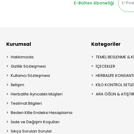
E-Bülten Aboneliği
Kurumsal
Kategoriler
Hakkımızda
TEMEL BESLENME & K
Gizlilik Sözleşmesi
İÇECEKLER
Kullanıcı Sözleşmesi
HERBALIFE KONSANT
İletişim
KİLO KONTROL SETLE
Herbalife Ayrıcalıklı Müşteri
ARA ÖĞÜN & ATIŞTI
Teslimat Bilgileri
Beden Kitle Endeksi Hesaplama
İade ve Değişim Koşulları
Sıkça Sorulan Sorular