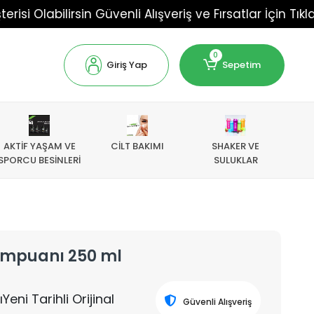
abilirsin Güvenli Alışveriş ve Fırsatlar İçin Tıkla!!!
0
Giriş Yap
Sepetim
AKTİF YAŞAM VE
CİLT BAKIMI
SHAKER VE
SPORCU BESİNLERİ
SULUKLAR
Şampuanı 250 ml
eni Tarihli Orijinal
Güvenli Alışveriş