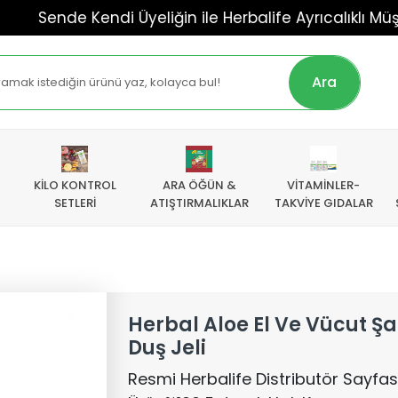
ende Kendi Üyeliğin ile Herbalife Ayrıcalıklı Müşterisi Ol
Ara
KİLO KONTROL
ARA ÖĞÜN &
VİTAMİNLER-
SETLERİ
ATIŞTIRMALIKLAR
TAKVİYE GIDALAR
Herbal Aloe El Ve Vücut 
Duş Jeli
Resmi Herbalife Distributör SayfasıY