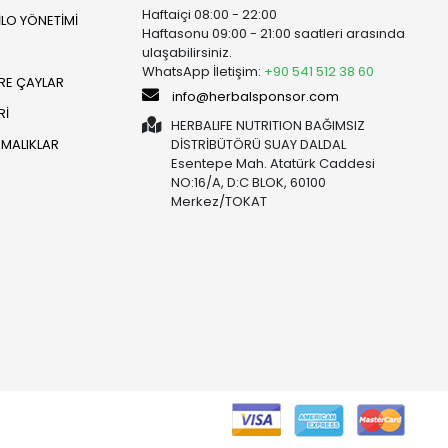
Haftaiçi 08:00 - 22:00
İLO YÖNETİMİ
Haftasonu 09:00 - 21:00 saatleri arasında
ulaşabilirsiniz.
WhatsApp İletişim:
+90 541 512 38 60
RE ÇAYLAR
info@herbalsponsor.com
Rİ
HERBALIFE NUTRITION BAĞIMSIZ
RMALIKLAR
DİSTRİBÜTÖRÜ SUAY DALDAL
Esentepe Mah. Atatürk Caddesi
NO:16/A, D:C BLOK, 60100
Merkez/TOKAT