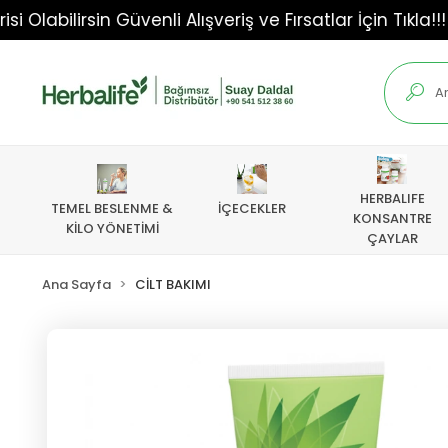
lirsin Güvenli Alışveriş ve Fırsatlar İçin Tıkla!!!
S
HERBALIFE
TEMEL BESLENME &
İÇECEKLER
KONSANTRE
KİLO YÖNETİMİ
ÇAYLAR
Ana Sayfa
CİLT BAKIMI