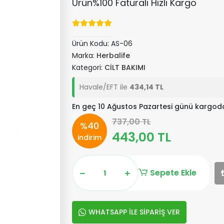
Ürün%100 Faturalı Hızlı Kargo
Ürün Kodu:
AS-06
Marka:
Herbalife
Kategori:
CİLT BAKIMI
Havale/EFT ile
434,14 TL
En geç 10 Ağustos Pazartesi günü kargod
737,00 TL
%40
443,00 TL
indirim
Sepete Ekle
WHATSAPP İLE SİPARİŞ VER