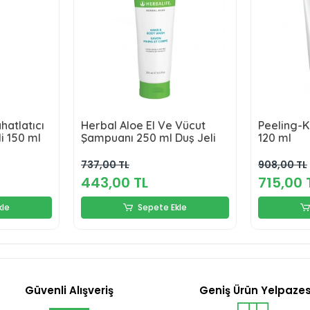
hatlatıcı
Herbal Aloe El Ve Vücut
Peeling-K
i 150 ml
Şampuanı 250 ml Duş Jeli
120 ml
737,00 TL
908,00 TL
443,00 TL
715,00 
kle
Sepete Ekle
Güvenli Alışveriş
Geniş Ürün Yelpazes