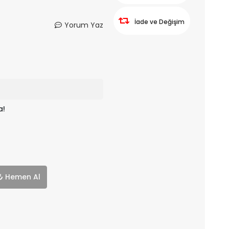
İade ve Değişim
Yorum Yaz
a!
Hemen Al